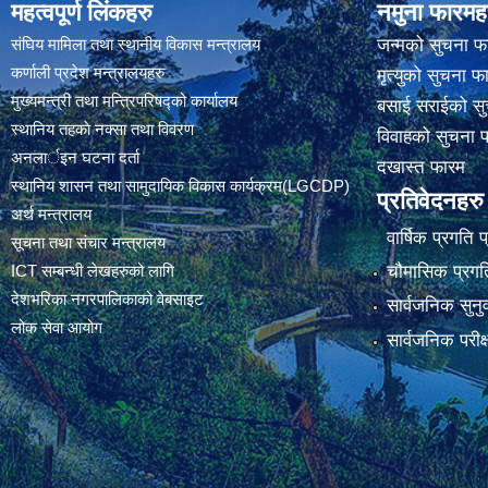
महत्वपूर्ण लिंकहरु
नमुना फारमह
संघिय मामिला तथा स्थानीय विकास मन्त्रालय
जन्मको सुचना फ
कर्णाली प्रदेश मन्त्रालयहरु
मृत्युको सुचना फ
मुख्यमन्त्री तथा मन्त्रिपरिषद्को कार्यालय
बसाई सराईको सु
स्थानिय तहकाे नक्सा तथा विवरण
विवाहको सुचना 
अनलार्इन घटना दर्ता
दखास्त फारम
स्थानिय शासन तथा सामुदायिक विकास कार्यक्रम(LGCDP)
प्रतिवेदनहरु
अर्थ मन्त्रालय
वार्षिक प्रगति 
सूचना तथा संचार मन्त्रालय
चौमासिक प्रगति
ICT सम्बन्धी लेखहरुको लागि
देशभरिका नगरपालिकाको वेबसाइट
सार्वजनिक सुनु
लोक सेवा आयोग
सार्वजनिक परीक