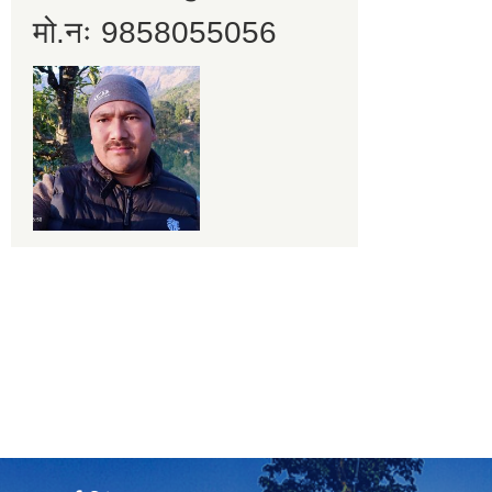
मो.नः 9858055056