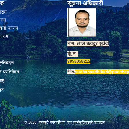
रु
सूचना अधिकारी
ाराम
ाराम
चना फाराम
फाराम
नामः लाल बहादुर सुवेदी
मो.न
9858058212
प्रतिवेदन
 प्रतिवेदन
ईमेलः
suchanaadhikari@panchap
वाई
्षण
© 2026 पञ्चपुरी नगरपालिका नगर कार्यपालिकाको कार्यालय