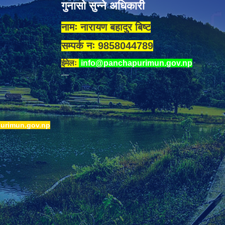
गुनासो सुन्ने अधिकारी
नामः नारायण बहादुर बिष्ट
सम्पर्क नः 9858044789
ईमेलः
info@panchapurimun.gov.np
urimun.gov.np