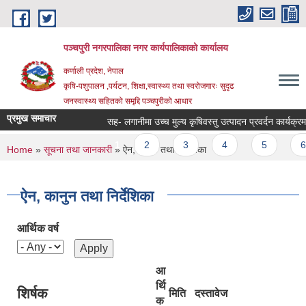
Skip to main content
पञ्चपुरी नगरपालिका नगर कार्यपालिकाको कार्यालय
कर्णाली प्रदेश, नेपाल
कृषि-पशुपालन ,पर्यटन, शिक्षा,स्वास्थ्य तथा स्वरोजगारः सुदृढ
जनस्वास्थ्य सहितको समृद्दि पञ्चपुरीको आधार
प्रमुख समाचार
सह- लगानीमा उच्च मुल्य कृषिवस्तु उत्पादन प्रवर्दन कार्यक्रममा आशय
Pages
1
2
3
4
5
6
You are here
Home
»
सूचना तथा जानकारी
» ऐन, कानुन तथा निर्देशिका
ऐन, कानुन तथा निर्देशिका
आर्थिक वर्ष
आ
र्थि
शिर्षक
मिति
दस्तावेज
क