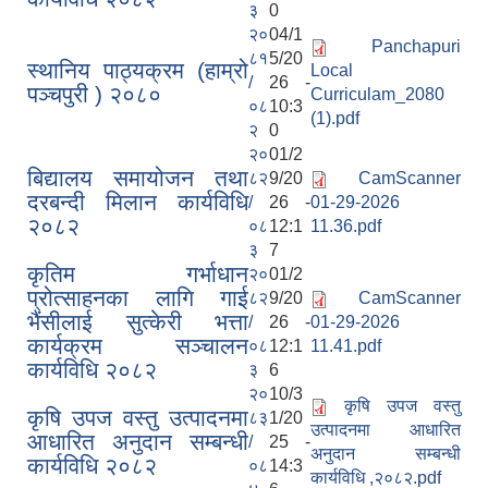
३
0
२०
04/1
Panchapuri
८१
5/20
स्थानिय पाठ्यक्रम (हाम्रो
Local
/
26 -
पञ्चपुरी ) २०८०
Curriculam_2080
०८
10:3
(1).pdf
२
0
२०
01/2
बिद्यालय समायोजन तथा
८२
9/20
CamScanner
दरबन्दी मिलान कार्यविधि
/
26 -
01-29-2026
२०८२
०८
12:1
11.36.pdf
३
7
कृतिम गर्भाधान
२०
01/2
प्रोत्साहनका लागि गाई
८२
9/20
CamScanner
भैंसीलाई सुत्केरी भत्ता
/
26 -
01-29-2026
कार्यक्रम सञ्चालन
०८
12:1
11.41.pdf
कार्यविधि २०८२
३
6
२०
10/3
कृषि उपज वस्तु
कृषि उपज वस्तु उत्पादनमा
८३
1/20
उत्पादनमा आधारित
आधारित अनुदान सम्बन्धी
/
25 -
अनुदान सम्बन्धी
कार्यविधि २०८२
०८
14:3
कार्यविधि ,२०८२.pdf