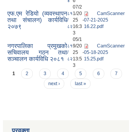
४
6
07/2
एफ.एम रेडियो (व्यवस्थापन
८१
1/20
CamScanner
तथा संचालन) कार्यविधि
/
25 -
07-21-2025
२०७९
८२
16:3
16.22.pdf
3
05/1
नगरपालिका प्रमुखको
८१
9/20
CamScanner
सचिवालय गठन तथा
/
25 -
05-18-2025
सञ्चालन कार्यविधि २०८१
८२
13:5
15.25.pdf
3
Pages
1
2
3
4
5
6
7
next ›
last »
प्रवक्ता