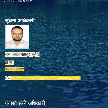
सार्वजनिक परीक्षण
सूचना अधिकारी
नामः लाल बहादुर सुवेदी
मो.न
9858058212
ईमेलः
suchanaadhikari@panchapurimun.gov.np
गुनासो सुन्ने अधिकारी