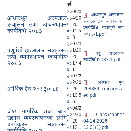
वर्ष
२०
08/0
आधारभुत अस्पताल
आधारभुत अस्पताल
८३
4/20
संचालन तथा ब्यवस्थापन
संचालन तथा व्यावस्थापन
/
26 -
कार्यविधि, पञ्चपुरी नपा
कार्यविधि २०८३
०८
11:5
२०८३-1.pdf
४
3
२०
07/3
पशुपंक्षी हाटबजार सञ्चालन
८३
1/20
पशु हाटबजार
तथा व्यावस्थापन कार्यविधि
/
26 -
कार्यविधि2083-1.pdf
२०८३
०८
17:4
४
1
२०
07/2
८३
2/20
आर्थिक ऐन
आर्थिक ऐन २०८३/०८४
/
26 -
208384_compress
०८
10:5
ed.pdf
४
6
२०
04/2
जेष्ठ नागरिक तथा बाल
८२
4/20
CamScanner
उद्यान व्यवस्थापनका लागि
/
26 -
04-24-2026
कार्यक्रम सञ्चालन
०८
12:1
12.01(1).pdf
कार्यविधि २०८२