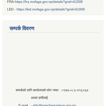
FRA-
https://fra.mofaga.gov.np/details?gnid=61008
LED -
https://led.mofaga.gov.np/details?gnid=61008
सम्पर्क विवरण
सम्पर्कको लागि कार्यालयको फोन नम्बर : +९७७-०८३‍-४१६०६७
अथवा हामीलाई
E-mail -
info@panchapurimun.gov.np