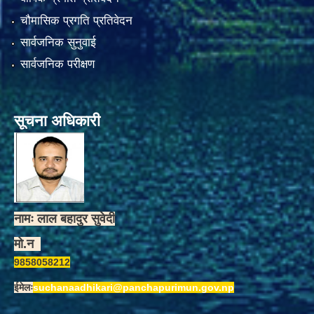
चौमासिक प्रगति प्रतिवेदन
सार्वजनिक सुनुवाई
सार्वजनिक परीक्षण
सूचना अधिकारी
नामः लाल बहादुर सुवेदी
मो.न
9858058212
ईमेलः
suchanaadhikari@panchapurimun.gov.np