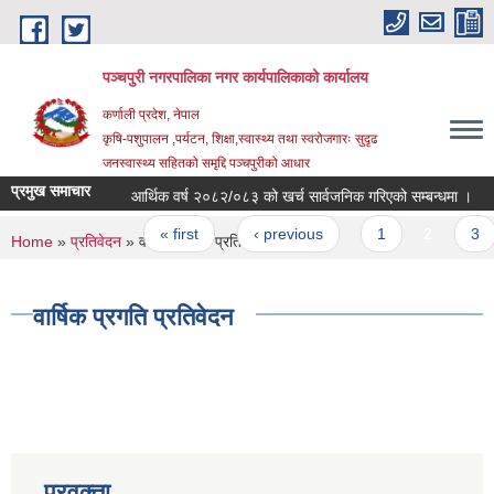
Skip to main content
पञ्चपुरी नगरपालिका नगर कार्यपालिकाको कार्यालय
कर्णाली प्रदेश, नेपाल
कृषि-पशुपालन ,पर्यटन, शिक्षा,स्वास्थ्य तथा स्वरोजगारः सुदृढ
जनस्वास्थ्य सहितको समृद्दि पञ्चपुरीको आधार
प्रमुख समाचार
आर्थिक वर्ष २०८२/०८३ को खर्च सार्वजनिक गरिएको सम्बन्धमा ।
Pages
« first
‹ previous
1
2
3
You are here
Home
»
प्रतिवेदन
» वार्षिक प्रगति प्रतिवेदन
वार्षिक प्रगति प्रतिवेदन
प्रवक्ता