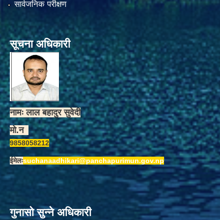
सार्वजनिक परीक्षण
सूचना अधिकारी
नामः लाल बहादुर सुवेदी
मो.न
9858058212
ईमेलः
suchanaadhikari@panchapurimun.gov.np
गुनासो सुन्ने अधिकारी