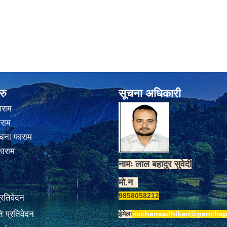
रु
सूचना अधिकारी
ाराम
ाराम
चना फाराम
फाराम
नामः लाल बहादुर सुवेदी
मो.न
9858058212
प्रतिवेदन
 प्रतिवेदन
ईमेलः
suchanaadhikari@panchap