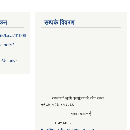
्कन
सम्पर्क विवरण
ils/local/61008
/details?
p/details?
सम्पर्कको लागि कार्यालयको फोन नम्बर :
+९७७-०८३‍-४१६०६७
अथवा हामीलाई
E-mail -
info@panchapurimun.gov.np