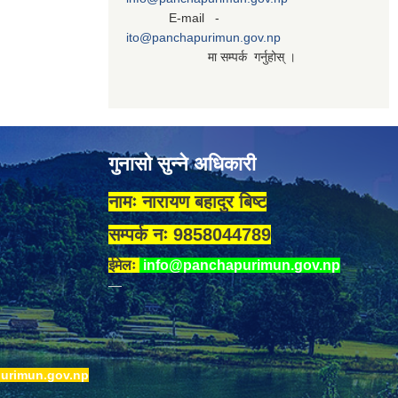
E-mail -
ito@panchapurimun.gov.np
मा सम्पर्क गर्नुहोस् ।
गुनासो सुन्ने अधिकारी
नामः नारायण बहादुर बिष्ट
सम्पर्क नः 9858044789
ईमेलः
info@panchapurimun.gov.np
urimun.gov.np