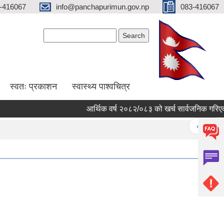
-416067
info@panchapurimun.gov.np
083-416067
Search form
Search
स्वतः प्रकाशन
स्वास्थ्य पाश्वचित्र
आर्थिक वर्ष २०८२/०८३ को खर्च सार्वजनिक गरिएको सम
Pages
« first