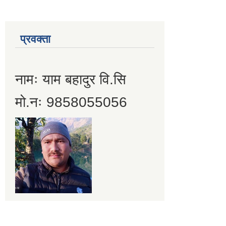
प्रवक्ता
नामः याम बहादुर वि.सि
मो.नः 9858055056