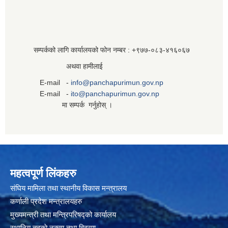
सम्पर्कको लागि कार्यालयको फोन नम्बर : +९७७-०८३‍-४१६०६७
अथवा हामीलाई
E-mail -
info@panchapurimun.gov.np
E-mail -
ito@panchapurimun.gov.np
मा सम्पर्क गर्नुहोस् ।
महत्वपूर्ण लिंकहरु
संघिय मामिला तथा स्थानीय विकास मन्त्रालय
कर्णाली प्रदेश मन्त्रालयहरु
मुख्यमन्त्री तथा मन्त्रिपरिषद्को कार्यालय
स्थानिय तहकाे नक्सा तथा विवरण