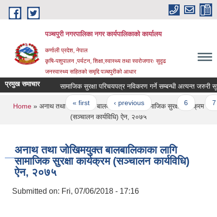
Skip to main content
पञ्चपुरी नगरपालिका नगर कार्यपालिकाको कार्यालय
कर्णाली प्रदेश, नेपाल
कृषि-पशुपालन ,पर्यटन, शिक्षा,स्वास्थ्य तथा स्वरोजगारः सुदृढ
जनस्वास्थ्य सहितको समृद्दि पञ्चपुरीको आधार
प्रमुख समाचार
सामाजिक सुरक्षा परिचयपत्र नविकरण गर्ने सम्बन्धी अत्यन्त जरुरी सूचना
Pages
« first
‹ previous
…
6
7
You are here
Home
» अनाथ तथा जोखिमयुक्त बालबालिकाका लागि सामाजिक सुरक्षा कार्यक्रम
(सञ्चालन कार्यविधि) ऐन, २०७५
अनाथ तथा जोखिमयुक्त बालबालिकाका लागि
सामाजिक सुरक्षा कार्यक्रम (सञ्चालन कार्यविधि)
ऐन, २०७५
Submitted on:
Fri, 07/06/2018 - 17:16