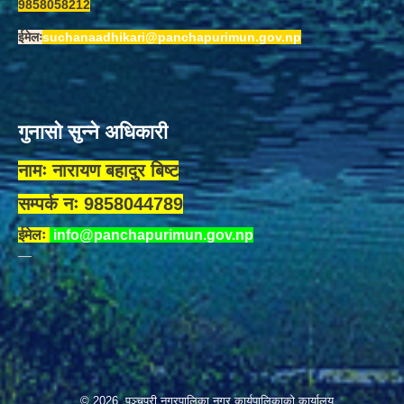
9858058212
ईमेलः
suchanaadhikari@panchapurimun.gov.np
गुनासो सुन्ने अधिकारी
नामः नारायण बहादुर बिष्ट
सम्पर्क नः 9858044789
ईमेलः
info@panchapurimun.gov.np
© 2026 पञ्चपुरी नगरपालिका नगर कार्यपालिकाको कार्यालय