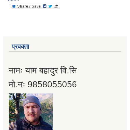
प्रवक्ता
नामः याम बहादुर वि.सि
मो.नः 9858055056