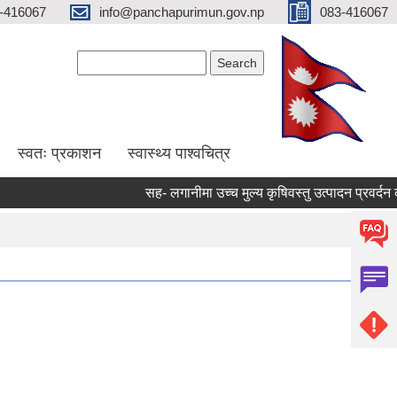
-416067
info@panchapurimun.gov.np
083-416067
Search form
Search
स्वतः प्रकाशन
स्वास्थ्य पाश्वचित्र
सह- लगानीमा उच्च मुल्य कृषिवस्तु उत्पादन प्रवर्दन कार्य
Pages
1