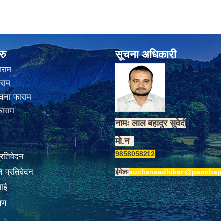
रु
सूचना अधिकारी
ाराम
ाराम
चना फाराम
फाराम
नामः लाल बहादुर सुवेदी
मो.न
9858058212
प्रतिवेदन
 प्रतिवेदन
ईमेलः
suchanaadhikari@panchap
वाई
्षण