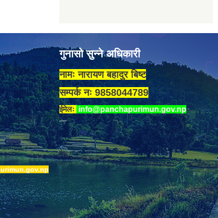
गुनासो सुन्ने अधिकारी
नामः नारायण बहादुर बिष्ट
सम्पर्क नः 9858044789
ईमेलः
info@panchapurimun.gov.np
urimun.gov.np