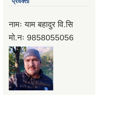
प्रवक्ता
नामः याम बहादुर वि.सि
मो.नः 9858055056