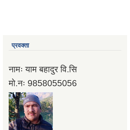
प्रवक्ता
नामः याम बहादुर वि.सि
मो.नः 9858055056