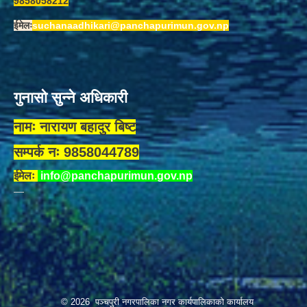
9858058212
ईमेलः
suchanaadhikari@panchapurimun.gov.np
गुनासो सुन्ने अधिकारी
नामः नारायण बहादुर बिष्ट
सम्पर्क नः 9858044789
ईमेलः
info@panchapurimun.gov.np
© 2026 पञ्चपुरी नगरपालिका नगर कार्यपालिकाको कार्यालय