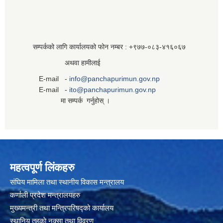
सम्पर्कको लागि कार्यालयको फोन नम्बर : +९७७-०८३‍-४१६०६७
अथवा हामीलाई
E-mail -
info@panchapurimun.gov.np
E-mail -
ito@panchapurimun.gov.np
मा सम्पर्क गर्नुहोस् ।
महत्वपूर्ण लिंकहरु
संघिय मामिला तथा स्थानीय विकास मन्त्रालय
कर्णाली प्रदेश मन्त्रालयहरु
मुख्यमन्त्री तथा मन्त्रिपरिषद्को कार्यालय
स्थानिय तहकाे नक्सा तथा विवरण