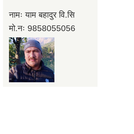
नामः याम बहादुर वि.सि
मो.नः 9858055056