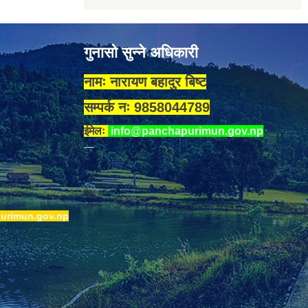
गुनासो सुन्ने अधिकारी
नामः नारायण बहादुर बिष्ट
सम्पर्क नः 9858044789
ईमेलः
info@panchapurimun.gov.np
urimun.gov.np