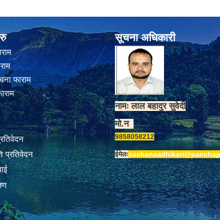
रु
सूचना अधिकारी
ाराम
ाराम
चना फाराम
फाराम
नामः लाल बहादुर सुवेदी
मो.न
9858058212
प्रतिवेदन
 प्रतिवेदन
ईमेलः
suchanaadhikari@panchap
वाई
्षण