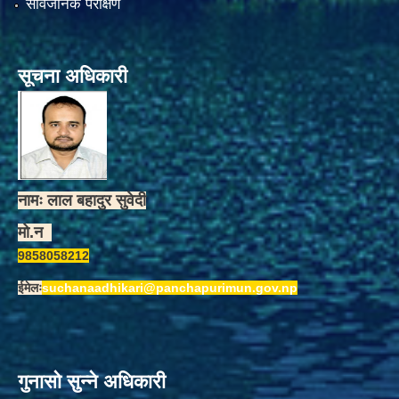
सार्वजनिक परीक्षण
सूचना अधिकारी
नामः लाल बहादुर सुवेदी
मो.न
9858058212
ईमेलः
suchanaadhikari@panchapurimun.gov.np
गुनासो सुन्ने अधिकारी