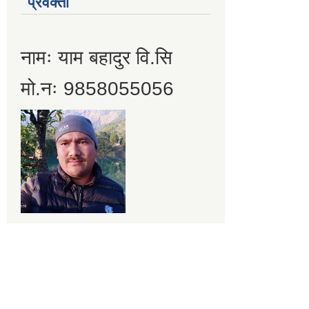
प्रवक्ता
नामः याम बहादुर वि.सि
मो.नः 9858055056