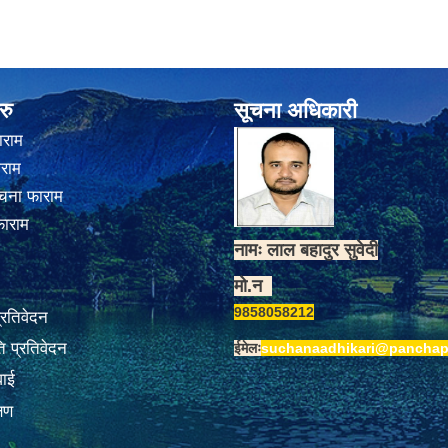
रु
सूचना अधिकारी
ाराम
ाराम
चना फाराम
फाराम
नामः लाल बहादुर सुवेदी
मो.न
9858058212
प्रतिवेदन
 प्रतिवेदन
ईमेलः
suchanaadhikari@panchap
वाई
्षण