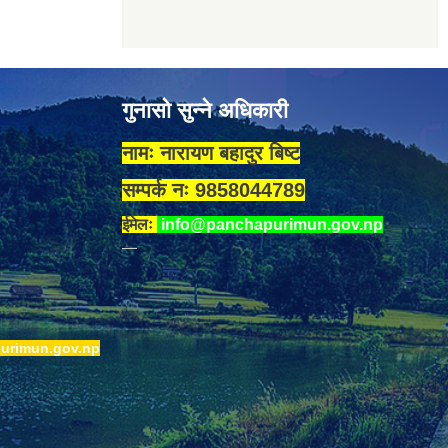
गुनासो सुन्ने अधिकारी
नामः नारायण बहादुर बिष्ट
सम्पर्क नः 9858044789
ईमेलः
info@panchapurimun.gov.np
urimun.gov.np