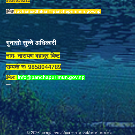
9858058212
ईमेलः
suchanaadhikari@panchapurimun.gov.np
गुनासो सुन्ने अधिकारी
नामः नारायण बहादुर बिष्ट
सम्पर्क नः 9858044789
ईमेलः
info@panchapurimun.gov.np
© 2026 पञ्चपुरी नगरपालिका नगर कार्यपालिकाको कार्यालय