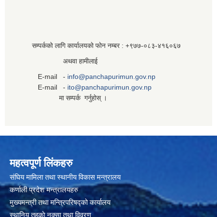
सम्पर्कको लागि कार्यालयको फोन नम्बर : +९७७-०८३‍-४१६०६७
अथवा हामीलाई
E-mail -
info@panchapurimun.gov.np
E-mail -
ito@panchapurimun.gov.np
मा सम्पर्क गर्नुहोस् ।
महत्वपूर्ण लिंकहरु
संघिय मामिला तथा स्थानीय विकास मन्त्रालय
कर्णाली प्रदेश मन्त्रालयहरु
मुख्यमन्त्री तथा मन्त्रिपरिषद्को कार्यालय
स्थानिय तहकाे नक्सा तथा विवरण