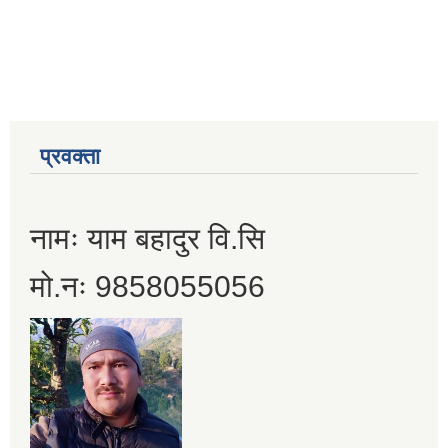
प्रवक्ता
नामः याम बहादुर वि.सि
मो.नः 9858055056