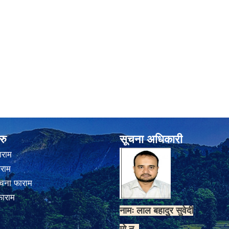
रु
सूचना अधिकारी
ाराम
ाराम
चना फाराम
फाराम
नामः लाल बहादुर सुवेदी