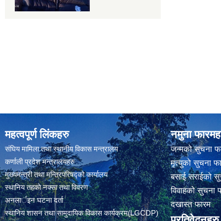
महत्वपूर्ण लिंकहरु
नमुना फारमह
संघिय मामिला तथा स्थानीय विकास मन्त्रालय
जन्मको सुचना फ
कर्णाली प्रदेश मन्त्रालयहरु
मृत्युको सुचना फ
मुख्यमन्त्री तथा मन्त्रिपरिषद्को कार्यालय
बसाई सराईको सु
स्थानिय तहकाे नक्सा तथा विवरण
विवाहको सुचना 
अनलार्इन घटना दर्ता
दखास्त फारम
स्थानिय शासन तथा सामुदायिक विकास कार्यक्रम(LGCDP)
प्रतिवेदनहरु