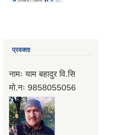
प्रवक्ता
नामः याम बहादुर वि.सि
मो.नः 9858055056