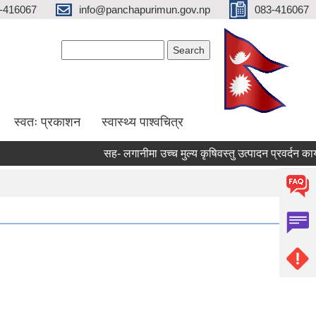
-416067
info@panchapurimun.gov.np
083-416067
Search form
Search
स्वतः प्रकाशन
स्वास्थ्य पाश्वचित्र
सह- लगानीमा उच्च मुल्य कृषिवस्तु उत्पादन प्रवर्दन कार्यक्
Pages
1