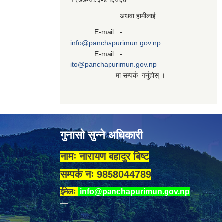
+९७७-०८३‍-४१६०६७
अथवा हामीलाई
E-mail -
info@panchapurimun.gov.np
E-mail -
ito@panchapurimun.gov.np
मा सम्पर्क गर्नुहोस् ।
गुनासो सुन्ने अधिकारी
नामः नारायण बहादुर बिष्ट
सम्पर्क नः 9858044789
ईमेलः
info@panchapurimun.gov.np