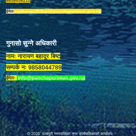
9858058212
ईमेलः
suchanaadhikari@panchapurimun.gov.np
गुनासो सुन्ने अधिकारी
नामः नारायण बहादुर बिष्ट
सम्पर्क नः 9858044789
ईमेलः
info@panchapurimun.gov.np
© 2026 पञ्चपुरी नगरपालिका नगर कार्यपालिकाको कार्यालय