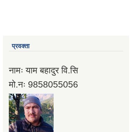
प्रवक्ता
नामः याम बहादुर वि.सि
मो.नः 9858055056