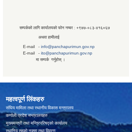
सम्पर्कको लागि कार्यालयको फोन नम्बर : +९७७-०८३‍-४१६०६७
अथवा हामीलाई
E-mail -
info@panchapurimun.gov.np
E-mail -
ito@panchapurimun.gov.np
मा सम्पर्क गर्नुहोस् ।
महत्वपूर्ण लिंकहरु
संघिय मामिला तथा स्थानीय विकास मन्त्रालय
कर्णाली प्रदेश मन्त्रालयहरु
मुख्यमन्त्री तथा मन्त्रिपरिषद्को कार्यालय
स्थानिय तहकाे नक्सा तथा विवरण