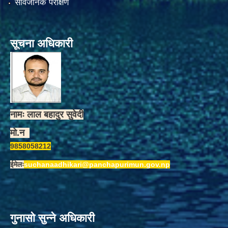
सार्वजनिक परीक्षण
सूचना अधिकारी
नामः लाल बहादुर सुवेदी
मो.न
9858058212
ईमेलः
suchanaadhikari@panchapurimun.gov.np
गुनासो सुन्ने अधिकारी