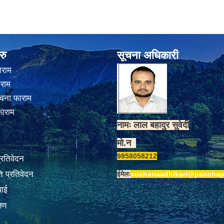
रु
सूचना अधिकारी
ाराम
ाराम
चना फाराम
फाराम
नामः लाल बहादुर सुवेदी
मो.न
9858058212
प्रतिवेदन
 प्रतिवेदन
ईमेलः
suchanaadhikari@panchap
वाई
्षण