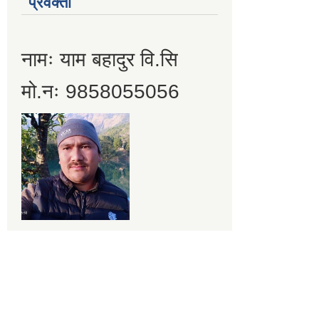
प्रवक्ता
नामः याम बहादुर वि.सि
मो.नः 9858055056