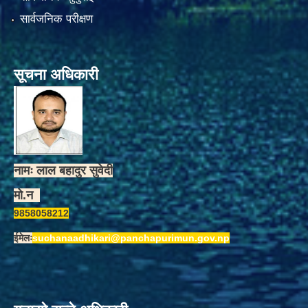
सार्वजनिक परीक्षण
सूचना अधिकारी
नामः लाल बहादुर सुवेदी
मो.न
9858058212
ईमेलः
suchanaadhikari@panchapurimun.gov.np