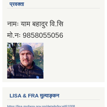
प्रवक्ता
नामः याम बहादुर वि.सि
मो.नः 9858055056
LISA & FRA मुल्याङ्कन
https://lisa.mofaga.gov.np/details/local/61008