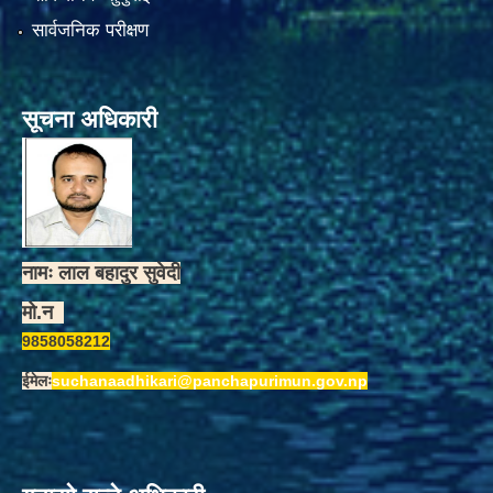
सार्वजनिक परीक्षण
सूचना अधिकारी
नामः लाल बहादुर सुवेदी
मो.न
9858058212
ईमेलः
suchanaadhikari@panchapurimun.gov.np