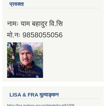
प्रवक्ता
नामः याम बहादुर वि.सि
मो.नः 9858055056
LISA & FRA मुल्याङ्कन
https://lisa.mofaga.gov.np/details/local/61008