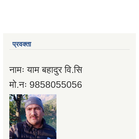
प्रवक्ता
नामः याम बहादुर वि.सि
मो.नः 9858055056