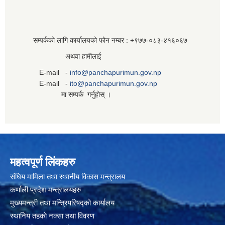
सम्पर्कको लागि कार्यालयको फोन नम्बर : +९७७-०८३‍-४१६०६७
अथवा हामीलाई
E-mail -
info@panchapurimun.gov.np
E-mail -
ito@panchapurimun.gov.np
मा सम्पर्क गर्नुहोस् ।
महत्वपूर्ण लिंकहरु
संघिय मामिला तथा स्थानीय विकास मन्त्रालय
कर्णाली प्रदेश मन्त्रालयहरु
मुख्यमन्त्री तथा मन्त्रिपरिषद्को कार्यालय
स्थानिय तहकाे नक्सा तथा विवरण