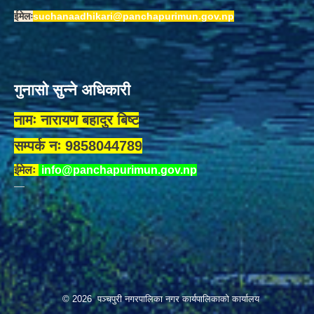
ईमेलः
suchanaadhikari@panchapurimun.gov.np
गुनासो सुन्ने अधिकारी
नामः नारायण बहादुर बिष्ट
सम्पर्क नः 9858044789
ईमेलः
info@panchapurimun.gov.np
© 2026 पञ्चपुरी नगरपालिका नगर कार्यपालिकाको कार्यालय