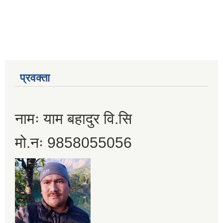
प्रवक्ता
नामः याम बहादुर वि.सि
मो.नः 9858055056