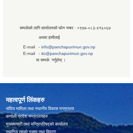
सम्पर्कको लागि कार्यालयको फोन नम्बर : +९७७-०८३‍-४१६०६७
अथवा हामीलाई
E-mail -
info@panchapurimun.gov.np
E-mail -
ito@panchapurimun.gov.np
मा सम्पर्क गर्नुहोस् ।
महत्वपूर्ण लिंकहरु
संघिय मामिला तथा स्थानीय विकास मन्त्रालय
कर्णाली प्रदेश मन्त्रालयहरु
मुख्यमन्त्री तथा मन्त्रिपरिषद्को कार्यालय
स्थानिय तहकाे नक्सा तथा विवरण