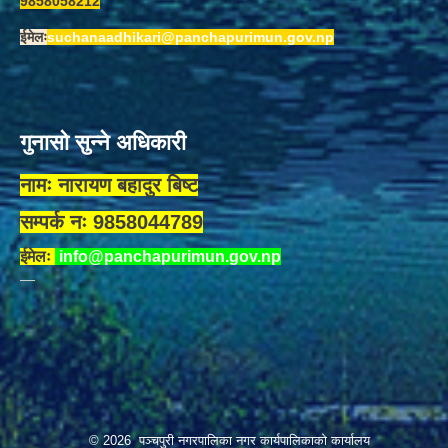
9858058212
ईमेलः
suchanaadhikari@panchapurimun.gov.np
गुनासो सुन्ने अधिकारी
नामः नारायण बहादुर बिष्ट
सम्पर्क नः 9858044789
ईमेलः
info@panchapurimun.gov.np
© 2026 पञ्चपुरी नगरपालिका नगर कार्यपालिकाको कार्यालय