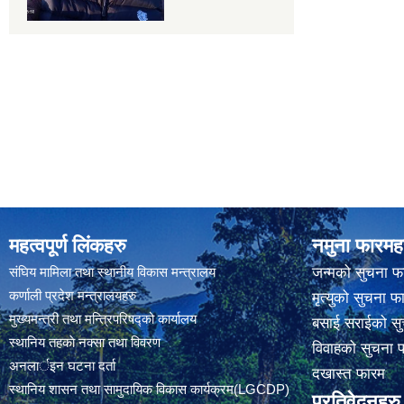
महत्वपूर्ण लिंकहरु
नमुना फारमह
संघिय मामिला तथा स्थानीय विकास मन्त्रालय
जन्मको सुचना फ
कर्णाली प्रदेश मन्त्रालयहरु
मृत्युको सुचना फ
मुख्यमन्त्री तथा मन्त्रिपरिषद्को कार्यालय
बसाई सराईको सु
स्थानिय तहकाे नक्सा तथा विवरण
विवाहको सुचना 
अनलार्इन घटना दर्ता
दखास्त फारम
स्थानिय शासन तथा सामुदायिक विकास कार्यक्रम(LGCDP)
प्रतिवेदनहरु