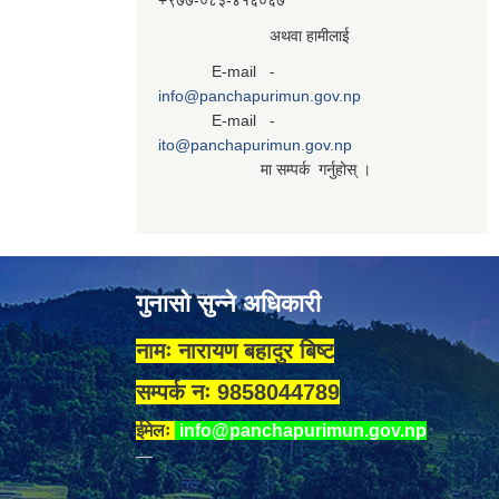
+९७७-०८३‍-४१६०६७
अथवा हामीलाई
E-mail -
info@panchapurimun.gov.np
E-mail -
ito@panchapurimun.gov.np
मा सम्पर्क गर्नुहोस् ।
गुनासो सुन्ने अधिकारी
नामः नारायण बहादुर बिष्ट
सम्पर्क नः 9858044789
ईमेलः
info@panchapurimun.gov.np