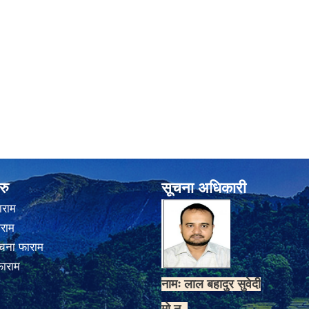
रु
सूचना अधिकारी
ाराम
ाराम
चना फाराम
फाराम
नामः लाल बहादुर सुवेदी