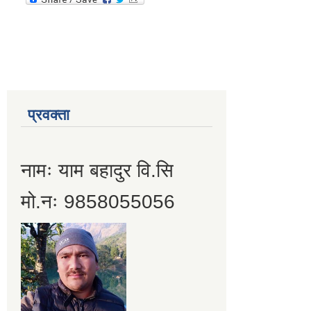
प्रवक्ता
नामः याम बहादुर वि.सि
मो.नः 9858055056