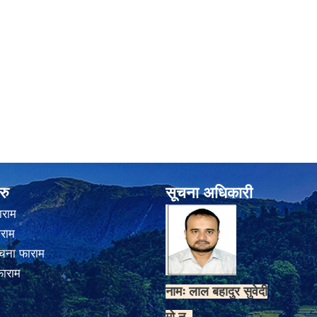
रु
सूचना अधिकारी
ाराम
ाराम
चना फाराम
फाराम
नामः लाल बहादुर सुवेदी