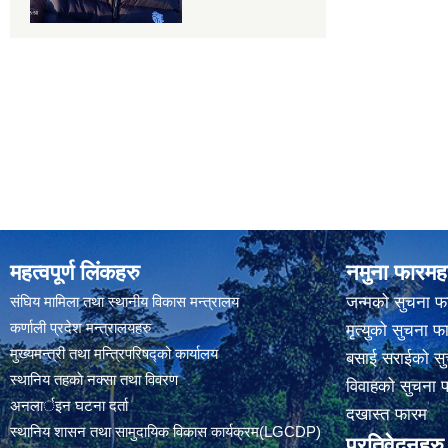
महत्वपूर्ण लिंकहरु
नमुना फारमह
संघिय मामिला तथा स्थानीय विकास मन्त्रालय
जन्मको सुचना फ
कर्णाली प्रदेश मन्त्रालयहरु
मृत्युको सुचना फ
मुख्यमन्त्री तथा मन्त्रिपरिषद्को कार्यालय
बसाई सराईको सु
स्थानिय तहकाे नक्सा तथा विवरण
विवाहको सुचना 
अनलार्इन घटना दर्ता
दखास्त फारम
स्थानिय शासन तथा सामुदायिक विकास कार्यक्रम(LGCDP)
प्रतिवेदनहरु