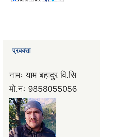
प्रवक्ता
नामः याम बहादुर वि.सि
मो.नः 9858055056