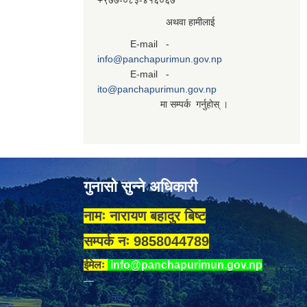
+९७७-०८३‍-४१६०६७
अथवा हामीलाई
E-mail -
info@panchapurimun.gov.np
E-mail -
ito@panchapurimun.gov.np
मा सम्पर्क गर्नुहोस् ।
गुनासो सुन्ने अधिकारी
नामः नारायण बहादुर बिष्ट
सम्पर्क नः 9858044789
ईमेलः
info@panchapurimun.gov.np