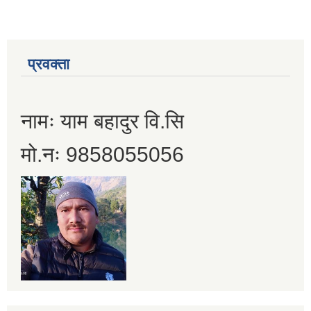
प्रवक्ता
नामः याम बहादुर वि.सि
मो.नः 9858055056