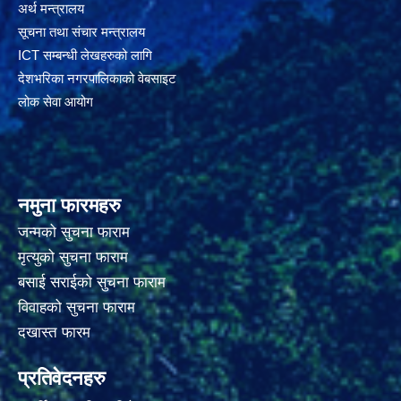
अर्थ मन्त्रालय
सूचना तथा संचार मन्त्रालय
ICT सम्बन्धी लेखहरुको लागि
देशभरिका नगरपालिकाको वेबसाइट
लोक सेवा आयोग
नमुना फारमहरु
जन्मको सुचना फाराम
मृत्युको सुचना फाराम
बसाई सराईको सुचना फाराम
विवाहको सुचना फाराम
दखास्त फारम
प्रतिवेदनहरु