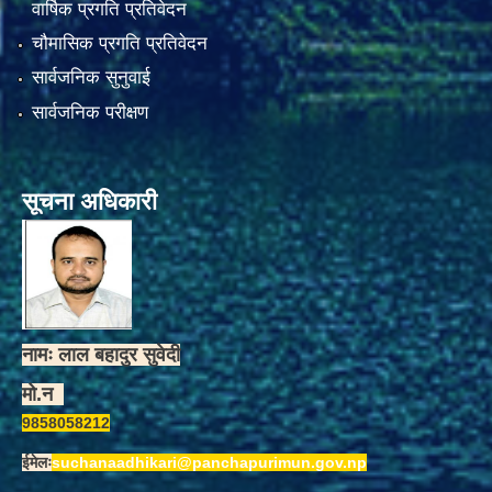
वार्षिक प्रगति प्रतिवेदन
चौमासिक प्रगति प्रतिवेदन
सार्वजनिक सुनुवाई
सार्वजनिक परीक्षण
सूचना अधिकारी
नामः लाल बहादुर सुवेदी
मो.न
9858058212
ईमेलः
suchanaadhikari@panchapurimun.gov.np