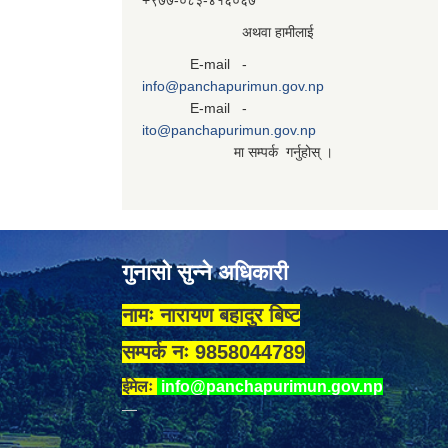
+९७७-०८३‍-४१६०६७
अथवा हामीलाई
E-mail -
info@panchapurimun.gov.np
E-mail -
ito@panchapurimun.gov.np
मा सम्पर्क गर्नुहोस् ।
गुनासो सुन्ने अधिकारी
नामः नारायण बहादुर बिष्ट
सम्पर्क नः 9858044789
ईमेलः
info@panchapurimun.gov.np