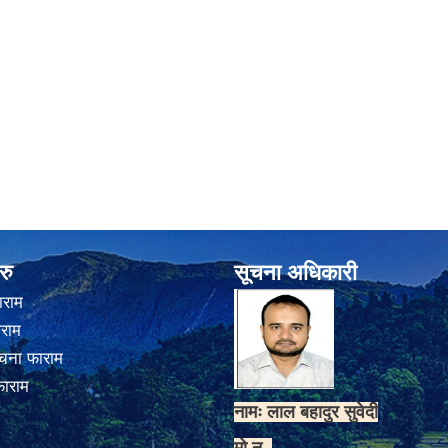
रु
सूचना अधिकारी
ाराम
ाराम
चना फाराम
फाराम
नामः लाल बहादुर सुवेदी