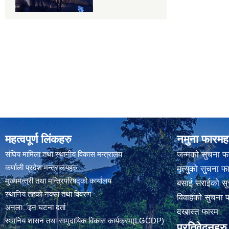
महत्वपूर्ण लिंकहरु
नमुना फारमह
संघिय मामिला तथा स्थानीय विकास मन्त्रालय
जन्मको सुचना फ
कर्णाली प्रदेश मन्त्रालयहरु
मृत्युको सुचना फ
मुख्यमन्त्री तथा मन्त्रिपरिषद्को कार्यालय
बसाई सराईको सु
स्थानिय तहकाे नक्सा तथा विवरण
विवाहको सुचना 
अनलार्इन घटना दर्ता
दखास्त फारम
स्थानिय शासन तथा सामुदायिक विकास कार्यक्रम(LGCDP)
प्रतिवेदनहरु