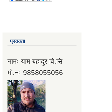
प्रवक्ता
नामः याम बहादुर वि.सि
मो.नः 9858055056