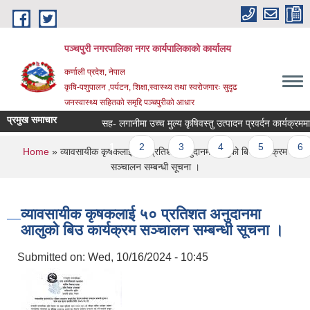
Skip to main content
पञ्चपुरी नगरपालिका नगर कार्यपालिकाको कार्यालय
कर्णाली प्रदेश, नेपाल
कृषि-पशुपालन ,पर्यटन, शिक्षा,स्वास्थ्य तथा स्वरोजगारः सुदृढ
जनस्वास्थ्य सहितको समृद्दि पञ्चपुरीको आधार
प्रमुख समाचार
सह- लगानीमा उच्च मुल्य कृषिवस्तु उत्पादन प्रवर्दन कार्यक्रममा आशय 
Pages
1
2
3
4
5
6
You are here
Home
» व्यावसायीक कृषकलाई ५० प्रतिशत अनुदानमा आलुको बिउ कार्यक्रम
सञ्चालन सम्बन्धी सूचना ।
व्यावसायीक कृषकलाई ५० प्रतिशत अनुदानमा
आलुको बिउ कार्यक्रम सञ्चालन सम्बन्धी सूचना ।
Submitted on:
Wed, 10/16/2024 - 10:45