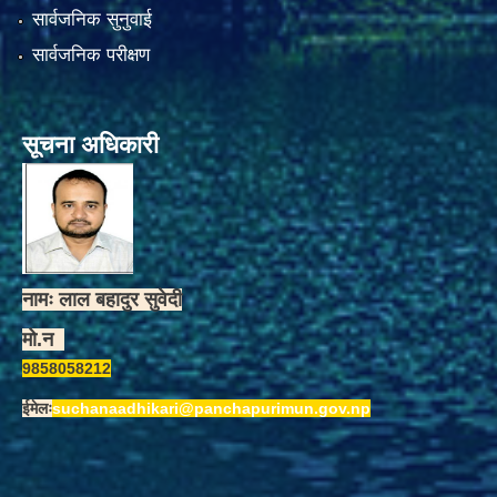
सार्वजनिक सुनुवाई
सार्वजनिक परीक्षण
सूचना अधिकारी
नामः लाल बहादुर सुवेदी
मो.न
9858058212
ईमेलः
suchanaadhikari@panchapurimun.gov.np