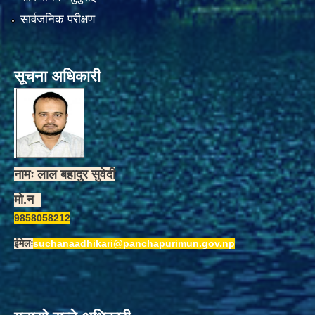
सार्वजनिक परीक्षण
सूचना अधिकारी
नामः लाल बहादुर सुवेदी
मो.न
9858058212
ईमेलः
suchanaadhikari@panchapurimun.gov.np