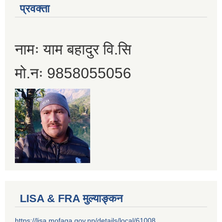
प्रवक्ता
नामः याम बहादुर वि.सि
मो.नः 9858055056
LISA & FRA मुल्याङ्कन
https://lisa.mofaga.gov.np/details/local/61008