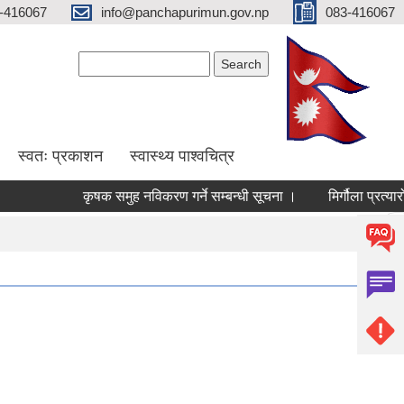
-416067
info@panchapurimun.gov.np
083-416067
Search form
Search
स्वतः प्रकाशन
स्वास्थ्य पाश्वचित्र
कृषक समुह नविकरण गर्ने सम्बन्धी सूचना ।
मिर्गौला प्रत्यारोप
Pages
1
2