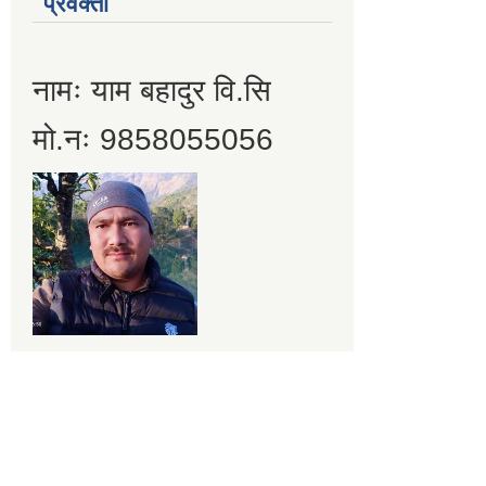
प्रवक्ता
नामः याम बहादुर वि.सि
मो.नः 9858055056