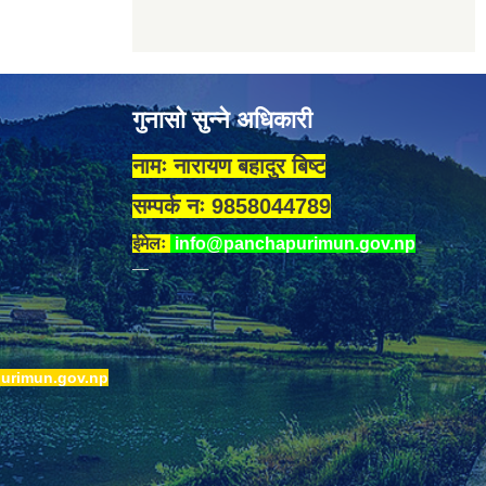
गुनासो सुन्ने अधिकारी
नामः नारायण बहादुर बिष्ट
सम्पर्क नः 9858044789
ईमेलः
info@panchapurimun.gov.np
urimun.gov.np