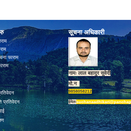
रु
सूचना अधिकारी
ाराम
ाराम
चना फाराम
फाराम
नामः लाल बहादुर सुवेदी
मो.न
9858058212
प्रतिवेदन
 प्रतिवेदन
ईमेलः
suchanaadhikari@panchap
वाई
्षण