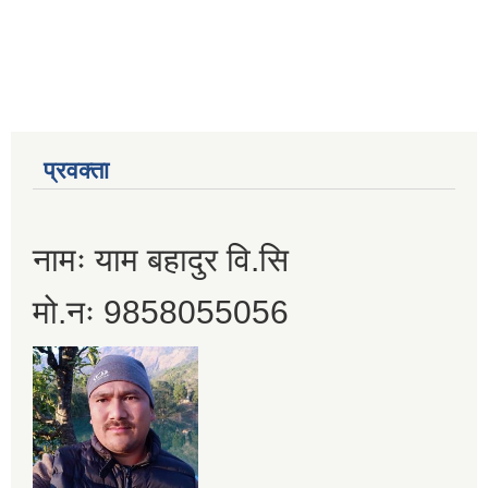
प्रवक्ता
नामः याम बहादुर वि.सि
मो.नः 9858055056