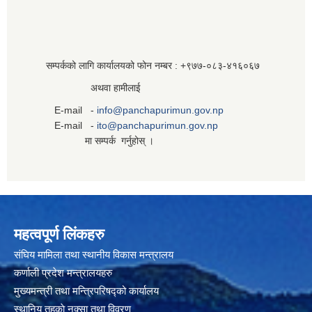
सम्पर्कको लागि कार्यालयको फोन नम्बर : +९७७-०८३‍-४१६०६७
अथवा हामीलाई
E-mail -
info@panchapurimun.gov.np
E-mail -
ito@panchapurimun.gov.np
मा सम्पर्क गर्नुहोस् ।
महत्वपूर्ण लिंकहरु
संघिय मामिला तथा स्थानीय विकास मन्त्रालय
कर्णाली प्रदेश मन्त्रालयहरु
मुख्यमन्त्री तथा मन्त्रिपरिषद्को कार्यालय
स्थानिय तहकाे नक्सा तथा विवरण