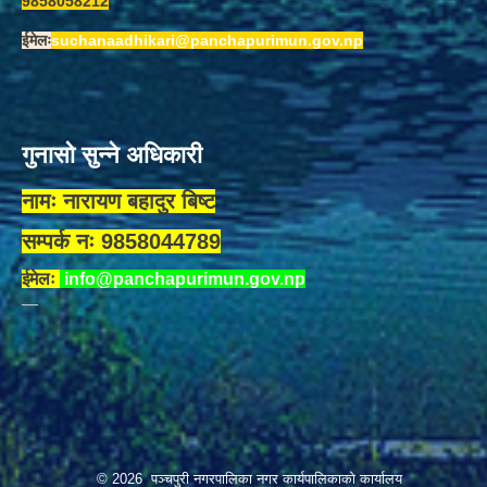
9858058212
ईमेलः
suchanaadhikari@panchapurimun.gov.np
गुनासो सुन्ने अधिकारी
नामः नारायण बहादुर बिष्ट
सम्पर्क नः 9858044789
ईमेलः
info@panchapurimun.gov.np
© 2026 पञ्चपुरी नगरपालिका नगर कार्यपालिकाको कार्यालय