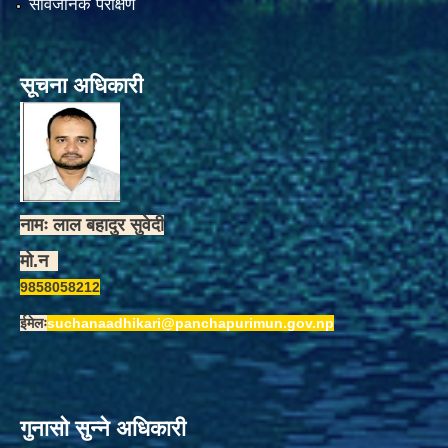
सार्वजनिक परीक्षण
सूचना अधिकारी
नामः लाल बहादुर सुवेदी
मो.न
9858058212
ईमेलः
suchanaadhikari@panchapurimun.gov.np
गुनासो सुन्ने अधिकारी