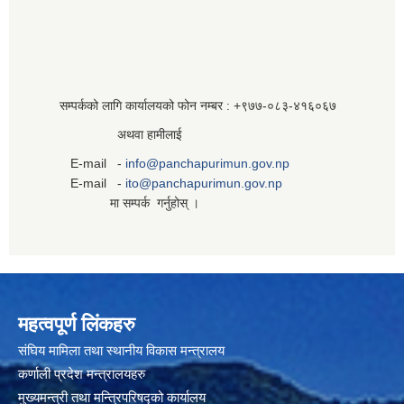
सम्पर्कको लागि कार्यालयको फोन नम्बर : +९७७-०८३‍-४१६०६७
अथवा हामीलाई
E-mail -
info@panchapurimun.gov.np
E-mail -
ito@panchapurimun.gov.np
मा सम्पर्क गर्नुहोस् ।
महत्वपूर्ण लिंकहरु
संघिय मामिला तथा स्थानीय विकास मन्त्रालय
कर्णाली प्रदेश मन्त्रालयहरु
मुख्यमन्त्री तथा मन्त्रिपरिषद्को कार्यालय