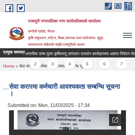
Skip to main content
पञ्चपुरी नगरपालिका नगर कार्यपालिकाको कार्यालय
कर्णाली प्रदेश, नेपाल
कृषि-पशुपालन ,पर्यटन, शिक्षा,स्वास्थ्य तथा स्वरोजगारः सुदृढ
जनस्वास्थ्य सहितको समृद्दि पञ्चपुरीको आधार
प्रमुख समाचार
सह- लगानीमा उच्च मुल्य कृषिवस्तु उत्पादन प्रवर्दन कार्यक्रममा आशय निवेदन पेश गर्ने स
Pages
1
2
3
4
5
6
7
8
You are here
Home
» सेवा करारमा कर्मचारी आवश्यकता सम्बन्धि सूचना ।
सेवा करारमा कर्मचारी आवश्यकता सम्बन्धि सूचना
।
Submitted on:
Mon, 11/03/2025 - 17:34