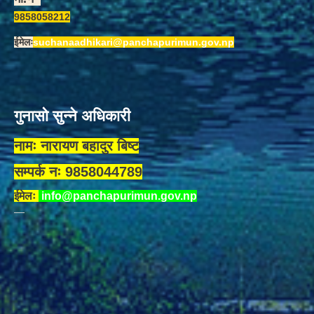
9858058212
ईमेलः
suchanaadhikari@panchapurimun.gov.np
गुनासो सुन्ने अधिकारी
नामः नारायण बहादुर बिष्ट
सम्पर्क नः 9858044789
ईमेलः
info@panchapurimun.gov.np