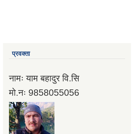
प्रवक्ता
नामः याम बहादुर वि.सि
मो.नः 9858055056