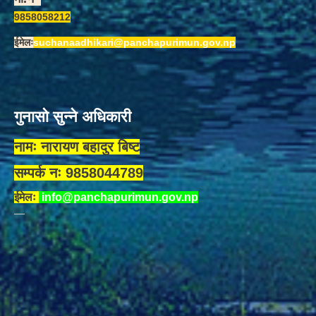
9858058212
ईमेलः
suchanaadhikari@panchapurimun.gov.np
गुनासो सुन्ने अधिकारी
नामः नारायण बहादुर बिष्ट
सम्पर्क नः 9858044789
ईमेलः
info@panchapurimun.gov.np