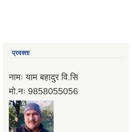
प्रवक्ता
नामः याम बहादुर वि.सि
मो.नः 9858055056