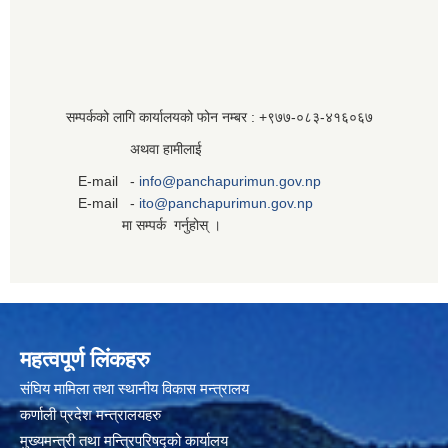
सम्पर्कको लागि कार्यालयको फोन नम्बर : +९७७-०८३‍-४१६०६७
अथवा हामीलाई
E-mail -
info@panchapurimun.gov.np
E-mail -
ito@panchapurimun.gov.np
मा सम्पर्क गर्नुहोस् ।
महत्वपूर्ण लिंकहरु
संघिय मामिला तथा स्थानीय विकास मन्त्रालय
कर्णाली प्रदेश मन्त्रालयहरु
मुख्यमन्त्री तथा मन्त्रिपरिषद्को कार्यालय