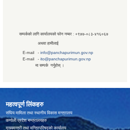
सम्पर्कको लागि कार्यालयको फोन नम्बर : +९७७-०८३‍-४१६०६७
अथवा हामीलाई
E-mail -
info@panchapurimun.gov.np
E-mail -
ito@panchapurimun.gov.np
मा सम्पर्क गर्नुहोस् ।
महत्वपूर्ण लिंकहरु
संघिय मामिला तथा स्थानीय विकास मन्त्रालय
कर्णाली प्रदेश मन्त्रालयहरु
मुख्यमन्त्री तथा मन्त्रिपरिषद्को कार्यालय