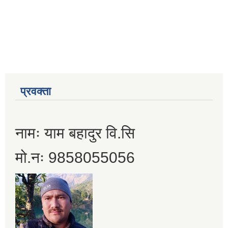
प्रवक्ता
नामः याम बहादुर वि.सि
मो.नः 9858055056