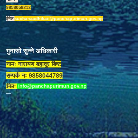
9858058212
ईमेलः
suchanaadhikari@panchapurimun.gov.np
गुनासो सुन्ने अधिकारी
नामः नारायण बहादुर बिष्ट
सम्पर्क नः 9858044789
ईमेलः
info@panchapurimun.gov.np