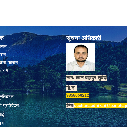
रु
सूचना अधिकारी
ाराम
ाराम
चना फाराम
फाराम
नामः लाल बहादुर सुवेदी
मो.न
9858058212
प्रतिवेदन
 प्रतिवेदन
ईमेलः
suchanaadhikari@panchap
वाई
्षण