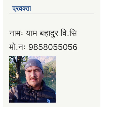
प्रवक्ता
नामः याम बहादुर वि.सि
मो.नः 9858055056