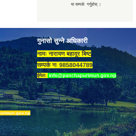
मा सम्पर्क गर्नुहोस् ।
गुनासो सुन्ने अधिकारी
नामः नारायण बहादुर बिष्ट
सम्पर्क नः 9858044789
ईमेलः
info@panchapurimun.gov.np
urimun.gov.np