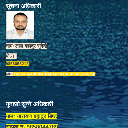
सूचना अधिकारी
नामः लाल बहादुर सुवेदी
मो.न
9858058212
ईमेलः
suchanaadhikari@panchapurimun.gov.np
गुनासो सुन्ने अधिकारी
नामः नारायण बहादुर बिष्ट
सम्पर्क नः 9858044789