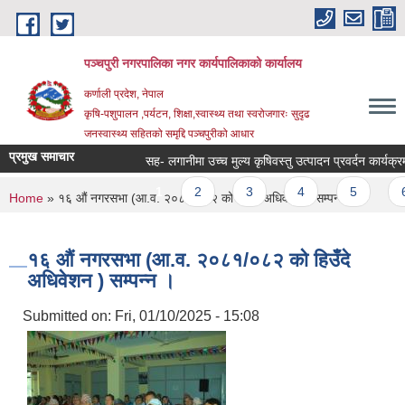
Skip to main content
पञ्चपुरी नगरपालिका नगर कार्यपालिकाको कार्यालय
कर्णाली प्रदेश, नेपाल
कृषि-पशुपालन ,पर्यटन, शिक्षा,स्वास्थ्य तथा स्वरोजगारः सुदृढ
जनस्वास्थ्य सहितको समृद्दि पञ्चपुरीको आधार
प्रमुख समाचार
सह- लगानीमा उच्च मुल्य कृषिवस्तु उत्पादन प्रवर्दन कार्यक्रममा आश
Pages
1
2
3
4
5
6
You are here
Home
» १६ औं नगरसभा (आ.व. २०८१/०८२ को हिउँदे अधिवेशन ) सम्पन्न ।
१६ औं नगरसभा (आ.व. २०८१/०८२ को हिउँदे
अधिवेशन ) सम्पन्न ।
Submitted on:
Fri, 01/10/2025 - 15:08