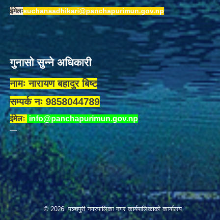
ईमेलः
suchanaadhikari@panchapurimun.gov.np
गुनासो सुन्ने अधिकारी
नामः नारायण बहादुर बिष्ट
सम्पर्क नः 9858044789
ईमेलः
info@panchapurimun.gov.np
© 2026 पञ्चपुरी नगरपालिका नगर कार्यपालिकाको कार्यालय