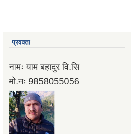
प्रवक्ता
नामः याम बहादुर वि.सि
मो.नः 9858055056