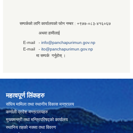
सम्पर्कको लागि कार्यालयको फोन नम्बर : +९७७-०८३‍-४१६०६७
अथवा हामीलाई
E-mail -
info@panchapurimun.gov.np
E-mail -
ito@panchapurimun.gov.np
मा सम्पर्क गर्नुहोस् ।
महत्वपूर्ण लिंकहरु
संघिय मामिला तथा स्थानीय विकास मन्त्रालय
कर्णाली प्रदेश मन्त्रालयहरु
मुख्यमन्त्री तथा मन्त्रिपरिषद्को कार्यालय
स्थानिय तहकाे नक्सा तथा विवरण