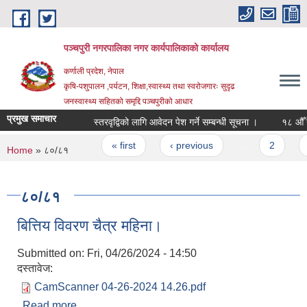
Skip to main content
पञ्चपुरी नगरपालिका नगर कार्यपालिकाको कार्यालय
कर्णाली प्रदेश, नेपाल
कृषि-पशुपालन ,पर्यटन, शिक्षा,स्वास्थ्य तथा स्वरोजगारः सुदृढ
जनस्वास्थ्य सहितको समृद्दि पञ्चपुरीको आधार
प्रमुख समाचार
स्तरवृद्विको लागि आवेदन पेश गर्ने सम्बन्धी सूचना ।
१८ औँ नगरसभा
Pages
« first
‹ previous
…
2
3
You are here
Home
» ८०/८१
८०/८१
बित्तिय विवरण चैत्र महिना।
Submitted on:
Fri, 04/26/2024 - 14:50
दस्तावेज:
CamScanner 04-26-2024 14.26.pdf
Read more
about बित्तिय विवरण चैत्र महिना।