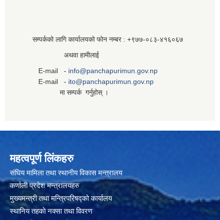
सम्पर्कको लागि कार्यालयको फोन नम्बर : +९७७-०८३‍-४१६०६७
अथवा हामीलाई
E-mail -
info@panchapurimun.gov.np
E-mail -
ito@panchapurimun.gov.np
मा सम्पर्क गर्नुहोस् ।
महत्वपूर्ण लिंकहरु
संघिय मामिला तथा स्थानीय विकास मन्त्रालय
कर्णाली प्रदेश मन्त्रालयहरु
मुख्यमन्त्री तथा मन्त्रिपरिषद्को कार्यालय
स्थानिय तहकाे नक्सा तथा विवरण