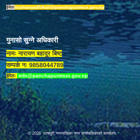
ईमेलः
suchanaadhikari@panchapurimun.gov.np
गुनासो सुन्ने अधिकारी
नामः नारायण बहादुर बिष्ट
सम्पर्क नः 9858044789
ईमेलः
info@panchapurimun.gov.np
© 2026 पञ्चपुरी नगरपालिका नगर कार्यपालिकाको कार्यालय