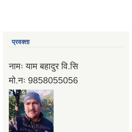
प्रवक्ता
नामः याम बहादुर वि.सि
मो.नः 9858055056