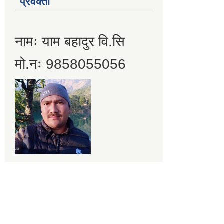
प्रवक्ता
नामः याम बहादुर वि.सि
मो.नः 9858055056