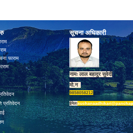
रु
सूचना अधिकारी
ाराम
ाराम
चना फाराम
फाराम
नामः लाल बहादुर सुवेदी
मो.न
9858058212
प्रतिवेदन
 प्रतिवेदन
ईमेलः
suchanaadhikari@panchap
वाई
्षण