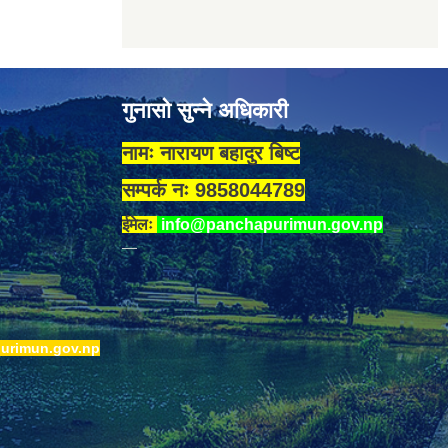
गुनासो सुन्ने अधिकारी
नामः नारायण बहादुर बिष्ट
सम्पर्क नः 9858044789
ईमेलः
info@panchapurimun.gov.np
urimun.gov.np