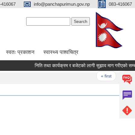
-416067
info@panchapurimun.gov.np
083-416067
Search form
Search
स्वतः प्रकाशन
स्वास्थ्य पाश्वचित्र
निति तथा कार्यक्रम र बजेटको लागी सुझाव माग गरीएको सम्बन्धी
Pages
« first
‹ previou