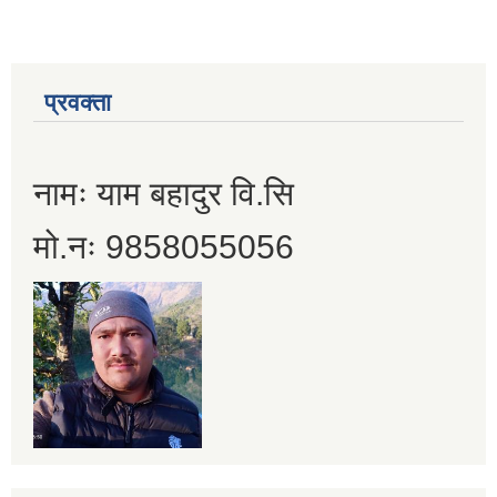
प्रवक्ता
नामः याम बहादुर वि.सि
मो.नः 9858055056