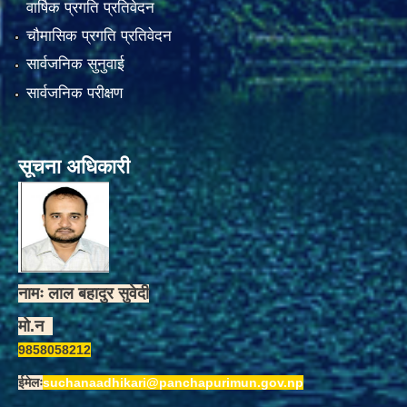
वार्षिक प्रगति प्रतिवेदन
चौमासिक प्रगति प्रतिवेदन
सार्वजनिक सुनुवाई
सार्वजनिक परीक्षण
सूचना अधिकारी
नामः लाल बहादुर सुवेदी
मो.न
9858058212
ईमेलः
suchanaadhikari@panchapurimun.gov.np