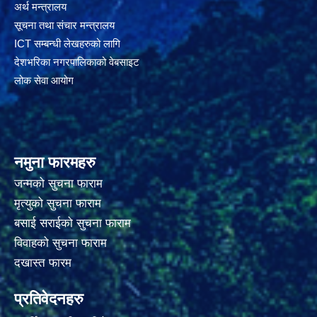
अर्थ मन्त्रालय
सूचना तथा संचार मन्त्रालय
ICT सम्बन्धी लेखहरुको लागि
देशभरिका नगरपालिकाको वेबसाइट
लोक सेवा आयोग
नमुना फारमहरु
जन्मको सुचना फाराम
मृत्युको सुचना फाराम
बसाई सराईको सुचना फाराम
विवाहको सुचना फाराम
दखास्त फारम
प्रतिवेदनहरु