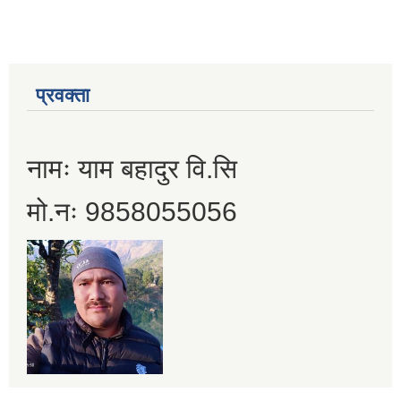
प्रवक्ता
नामः याम बहादुर वि.सि
मो.नः 9858055056