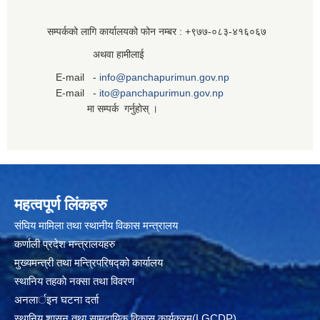
सम्पर्कको लागि कार्यालयको फोन नम्बर : +९७७-०८३‍-४१६०६७
अथवा हामीलाई
E-mail -
info@panchapurimun.gov.np
E-mail -
ito@panchapurimun.gov.np
मा सम्पर्क गर्नुहोस् ।
महत्वपूर्ण लिंकहरु
संघिय मामिला तथा स्थानीय विकास मन्त्रालय
कर्णाली प्रदेश मन्त्रालयहरु
मुख्यमन्त्री तथा मन्त्रिपरिषद्को कार्यालय
स्थानिय तहकाे नक्सा तथा विवरण
अनलार्इन घटना दर्ता
स्थानिय शासन तथा सामुदायिक विकास कार्यक्रम(LGCDP)