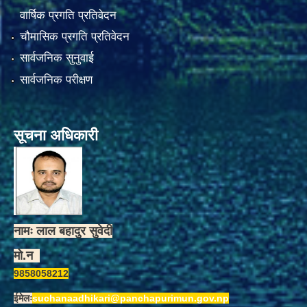
वार्षिक प्रगति प्रतिवेदन
चौमासिक प्रगति प्रतिवेदन
सार्वजनिक सुनुवाई
सार्वजनिक परीक्षण
सूचना अधिकारी
नामः लाल बहादुर सुवेदी
मो.न
9858058212
ईमेलः
suchanaadhikari@panchapurimun.gov.np