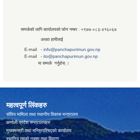
सम्पर्कको लागि कार्यालयको फोन नम्बर : +९७७-०८३‍-४१६०६७
अथवा हामीलाई
E-mail -
info@panchapurimun.gov.np
E-mail -
ito@panchapurimun.gov.np
मा सम्पर्क गर्नुहोस् ।
महत्वपूर्ण लिंकहरु
संघिय मामिला तथा स्थानीय विकास मन्त्रालय
कर्णाली प्रदेश मन्त्रालयहरु
मुख्यमन्त्री तथा मन्त्रिपरिषद्को कार्यालय
स्थानिय तहकाे नक्सा तथा विवरण