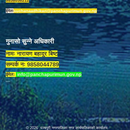
9858058212
ईमेलः
suchanaadhikari@panchapurimun.gov.np
गुनासो सुन्ने अधिकारी
नामः नारायण बहादुर बिष्ट
सम्पर्क नः 9858044789
ईमेलः
info@panchapurimun.gov.np
© 2026 पञ्चपुरी नगरपालिका नगर कार्यपालिकाको कार्यालय