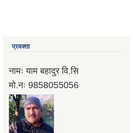
प्रवक्ता
नामः याम बहादुर वि.सि
मो.नः 9858055056