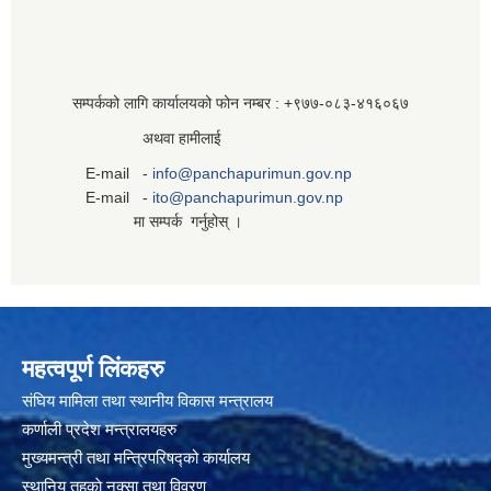
सम्पर्कको लागि कार्यालयको फोन नम्बर : +९७७-०८३‍-४१६०६७
अथवा हामीलाई
E-mail -
info@panchapurimun.gov.np
E-mail -
ito@panchapurimun.gov.np
मा सम्पर्क गर्नुहोस् ।
महत्वपूर्ण लिंकहरु
संघिय मामिला तथा स्थानीय विकास मन्त्रालय
कर्णाली प्रदेश मन्त्रालयहरु
मुख्यमन्त्री तथा मन्त्रिपरिषद्को कार्यालय
स्थानिय तहकाे नक्सा तथा विवरण