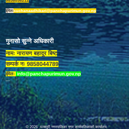
9858058212
ईमेलः
suchanaadhikari@panchapurimun.gov.np
गुनासो सुन्ने अधिकारी
नामः नारायण बहादुर बिष्ट
सम्पर्क नः 9858044789
ईमेलः
info@panchapurimun.gov.np
© 2026 पञ्चपुरी नगरपालिका नगर कार्यपालिकाको कार्यालय