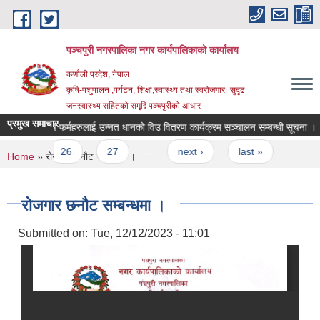
Skip to main content
पञ्चपुरी नगरपालिका नगर कार्यपालिकाको कार्यालय
कर्णाली प्रदेश, नेपाल
कृषि-पशुपालन ,पर्यटन, शिक्षा,स्वास्थ्य तथा स्वरोजगारः सुदृढ
जनस्वास्थ्य सहितको समृद्दि पञ्चपुरीको आधार
प्रमुख समाचार
री र कृषि फर्महरुलाई उन्नत धानको विउ वितरण कार्यक्रम सञ्चालन सम्बन्धी सूचना ।
5
26
27
…
next ›
last »
You are here
Home
» रोजगार छनौट सम्बन्धमा ।
रोजगार छनौट सम्बन्धमा ।
Submitted on:
Tue, 12/12/2023 - 11:01