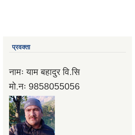
प्रवक्ता
नामः याम बहादुर वि.सि
मो.नः 9858055056