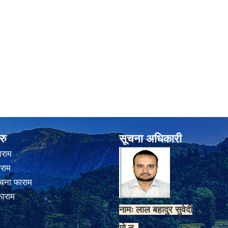
रु
सूचना अधिकारी
ाराम
ाराम
चना फाराम
फाराम
नामः लाल बहादुर सुवेदी