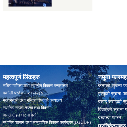
महत्वपूर्ण लिंकहरु
नमुना फारमह
संघिय मामिला तथा स्थानीय विकास मन्त्रालय
जन्मको सुचना फ
कर्णाली प्रदेश मन्त्रालयहरु
मृत्युको सुचना फ
मुख्यमन्त्री तथा मन्त्रिपरिषद्को कार्यालय
बसाई सराईको सु
स्थानिय तहकाे नक्सा तथा विवरण
विवाहको सुचना 
अनलार्इन घटना दर्ता
दखास्त फारम
स्थानिय शासन तथा सामुदायिक विकास कार्यक्रम(LGCDP)
प्रतिवेदनहरु