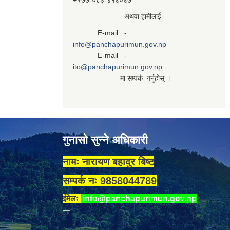
+९७७-०८३‍-४१६०६७
अथवा हामीलाई
E-mail -
info@panchapurimun.gov.np
E-mail -
ito@panchapurimun.gov.np
मा सम्पर्क गर्नुहोस् ।
गुनासो सुन्ने अधिकारी
नामः नारायण बहादुर बिष्ट
सम्पर्क नः 9858044789
ईमेलः
info@panchapurimun.gov.np