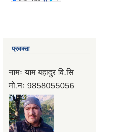
प्रवक्ता
नामः याम बहादुर वि.सि
मो.नः 9858055056