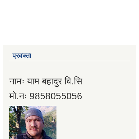
प्रवक्ता
नामः याम बहादुर वि.सि
मो.नः 9858055056