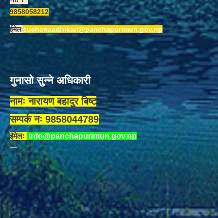
9858058212
ईमेलः
suchanaadhikari@panchapurimun.gov.np
गुनासो सुन्ने अधिकारी
नामः नारायण बहादुर बिष्ट
सम्पर्क नः 9858044789
ईमेलः
info@panchapurimun.gov.np