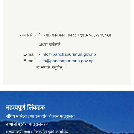
सम्पर्कको लागि कार्यालयको फोन नम्बर : +९७७-०८३‍-४१६०६७
अथवा हामीलाई
E-mail -
info@panchapurimun.gov.np
E-mail -
ito@panchapurimun.gov.np
मा सम्पर्क गर्नुहोस् ।
महत्वपूर्ण लिंकहरु
संघिय मामिला तथा स्थानीय विकास मन्त्रालय
कर्णाली प्रदेश मन्त्रालयहरु
मुख्यमन्त्री तथा मन्त्रिपरिषद्को कार्यालय