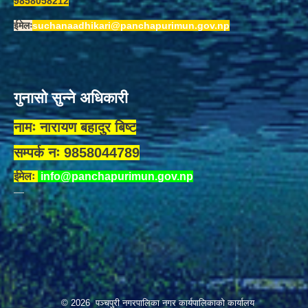
9858058212
ईमेलः
suchanaadhikari@panchapurimun.gov.np
गुनासो सुन्ने अधिकारी
नामः नारायण बहादुर बिष्ट
सम्पर्क नः 9858044789
ईमेलः
info@panchapurimun.gov.np
© 2026 पञ्चपुरी नगरपालिका नगर कार्यपालिकाको कार्यालय