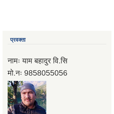
प्रवक्ता
नामः याम बहादुर वि.सि
मो.नः 9858055056