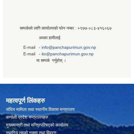
सम्पर्कको लागि कार्यालयको फोन नम्बर : +९७७-०८३‍-४१६०६७
अथवा हामीलाई
E-mail -
info@panchapurimun.gov.np
E-mail -
ito@panchapurimun.gov.np
मा सम्पर्क गर्नुहोस् ।
महत्वपूर्ण लिंकहरु
संघिय मामिला तथा स्थानीय विकास मन्त्रालय
कर्णाली प्रदेश मन्त्रालयहरु
मुख्यमन्त्री तथा मन्त्रिपरिषद्को कार्यालय
स्थानिय तहकाे नक्सा तथा विवरण