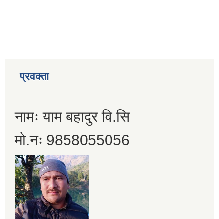
प्रवक्ता
नामः याम बहादुर वि.सि
मो.नः 9858055056