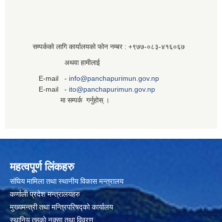
सम्पर्कको लागि कार्यालयको फोन नम्बर : +९७७-०८३‍-४१६०६७
अथवा हामीलाई
E-mail -
info@panchapurimun.gov.np
E-mail -
ito@panchapurimun.gov.np
मा सम्पर्क गर्नुहोस् ।
महत्वपूर्ण लिंकहरु
संघिय मामिला तथा स्थानीय विकास मन्त्रालय
कर्णाली प्रदेश मन्त्रालयहरु
मुख्यमन्त्री तथा मन्त्रिपरिषद्को कार्यालय
स्थानिय तहकाे नक्सा तथा विवरण