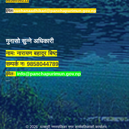
9858058212
ईमेलः
suchanaadhikari@panchapurimun.gov.np
गुनासो सुन्ने अधिकारी
नामः नारायण बहादुर बिष्ट
सम्पर्क नः 9858044789
ईमेलः
info@panchapurimun.gov.np
© 2026 पञ्चपुरी नगरपालिका नगर कार्यपालिकाको कार्यालय