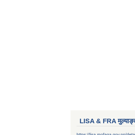
LISA & FRA मुल्याङ
https://lisa.mofaga.gov.np/deta