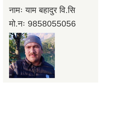
नामः याम बहादुर वि.सि
मो.नः 9858055056