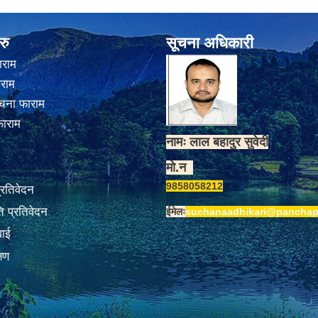
रु
सूचना अधिकारी
ाराम
ाराम
चना फाराम
फाराम
नामः लाल बहादुर सुवेदी
मो.न
9858058212
प्रतिवेदन
 प्रतिवेदन
ईमेलः
suchanaadhikari@panchap
वाई
्षण