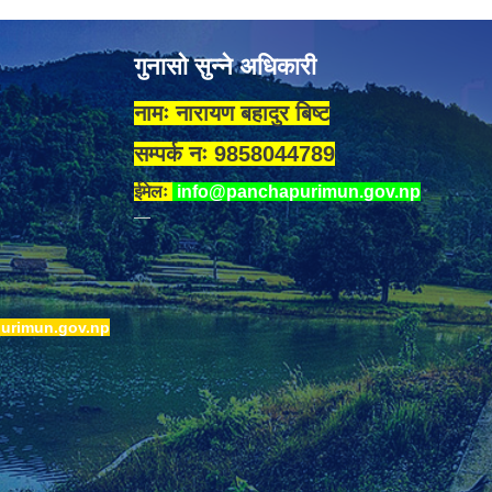
गुनासो सुन्ने अधिकारी
नामः नारायण बहादुर बिष्ट
सम्पर्क नः 9858044789
ईमेलः
info@panchapurimun.gov.np
urimun.gov.np