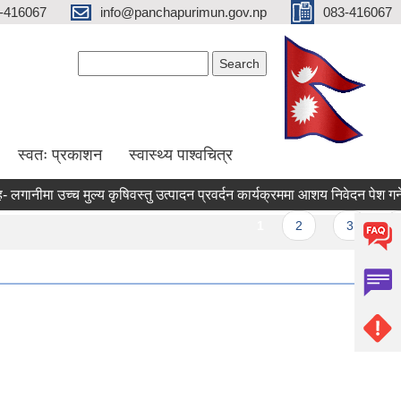
-416067
info@panchapurimun.gov.np
083-416067
Search form
Search
स्वतः प्रकाशन
स्वास्थ्य पाश्वचित्र
नीमा उच्च मुल्य कृषिवस्तु उत्पादन प्रवर्दन कार्यक्रममा आशय निवेदन पेश गर्ने सम्ब
ges
1
2
3
4