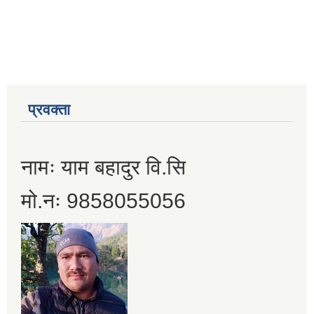
प्रवक्ता
नामः याम बहादुर वि.सि
मो.नः 9858055056