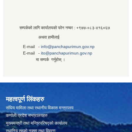
सम्पर्कको लागि कार्यालयको फोन नम्बर : +९७७-०८३‍-४१६०६७
अथवा हामीलाई
E-mail -
info@panchapurimun.gov.np
E-mail -
ito@panchapurimun.gov.np
मा सम्पर्क गर्नुहोस् ।
महत्वपूर्ण लिंकहरु
संघिय मामिला तथा स्थानीय विकास मन्त्रालय
कर्णाली प्रदेश मन्त्रालयहरु
मुख्यमन्त्री तथा मन्त्रिपरिषद्को कार्यालय
स्थानिय तहकाे नक्सा तथा विवरण