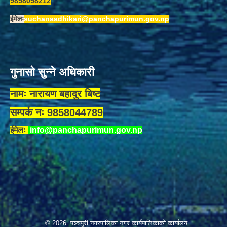
9858058212
ईमेलः
suchanaadhikari@panchapurimun.gov.np
गुनासो सुन्ने अधिकारी
नामः नारायण बहादुर बिष्ट
सम्पर्क नः 9858044789
ईमेलः
info@panchapurimun.gov.np
© 2026 पञ्चपुरी नगरपालिका नगर कार्यपालिकाको कार्यालय