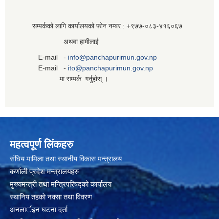
सम्पर्कको लागि कार्यालयको फोन नम्बर : +९७७-०८३‍-४१६०६७
अथवा हामीलाई
E-mail -
info@panchapurimun.gov.np
E-mail -
ito@panchapurimun.gov.np
मा सम्पर्क गर्नुहोस् ।
महत्वपूर्ण लिंकहरु
संघिय मामिला तथा स्थानीय विकास मन्त्रालय
कर्णाली प्रदेश मन्त्रालयहरु
मुख्यमन्त्री तथा मन्त्रिपरिषद्को कार्यालय
स्थानिय तहकाे नक्सा तथा विवरण
अनलार्इन घटना दर्ता