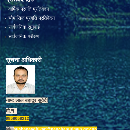
वार्षिक प्रगति प्रतिवेदन
चौमासिक प्रगति प्रतिवेदन
सार्वजनिक सुनुवाई
सार्वजनिक परीक्षण
सूचना अधिकारी
नामः लाल बहादुर सुवेदी
मो.न
9858058212
ईमेलः
suchanaadhikari@panchapurimun.gov.np