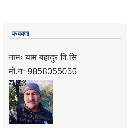
प्रवक्ता
नामः याम बहादुर वि.सि
मो.नः 9858055056