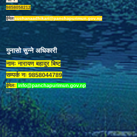
9858058212
ईमेलः
suchanaadhikari@panchapurimun.gov.np
गुनासो सुन्ने अधिकारी
नामः नारायण बहादुर बिष्ट
सम्पर्क नः 9858044789
ईमेलः
info@panchapurimun.gov.np