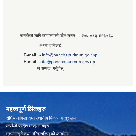
सम्पर्कको लागि कार्यालयको फोन नम्बर : +९७७-०८३‍-४१६०६७
अथवा हामीलाई
E-mail -
info@panchapurimun.gov.np
E-mail -
ito@panchapurimun.gov.np
मा सम्पर्क गर्नुहोस् ।
महत्वपूर्ण लिंकहरु
संघिय मामिला तथा स्थानीय विकास मन्त्रालय
कर्णाली प्रदेश मन्त्रालयहरु
मुख्यमन्त्री तथा मन्त्रिपरिषद्को कार्यालय