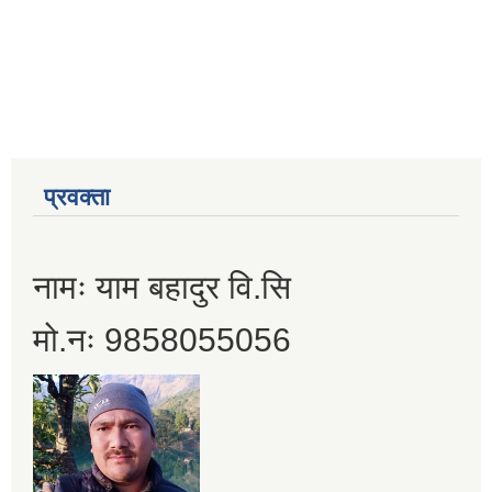
प्रवक्ता
नामः याम बहादुर वि.सि
मो.नः 9858055056