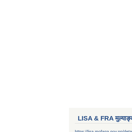
LISA & FRA मुल्याङ
https://lisa.mofaga.gov.np/deta