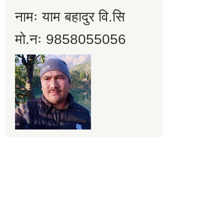
नामः याम बहादुर वि.सि
मो.नः 9858055056