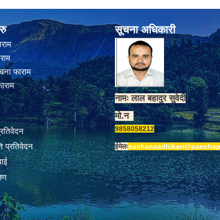
रु
सूचना अधिकारी
ाराम
ाराम
चना फाराम
फाराम
नामः लाल बहादुर सुवेदी
मो.न
9858058212
प्रतिवेदन
 प्रतिवेदन
ईमेलः
suchanaadhikari@panchap
वाई
्षण