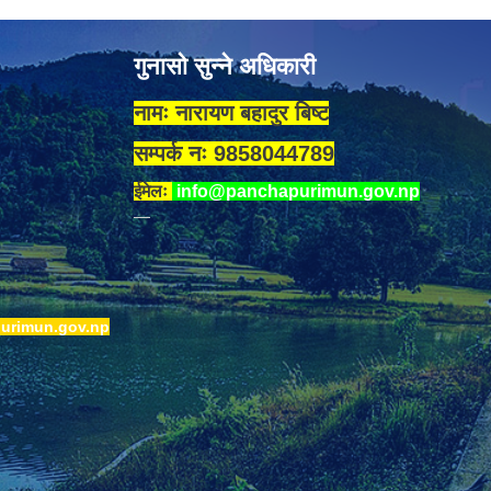
गुनासो सुन्ने अधिकारी
नामः नारायण बहादुर बिष्ट
सम्पर्क नः 9858044789
ईमेलः
info@panchapurimun.gov.np
urimun.gov.np